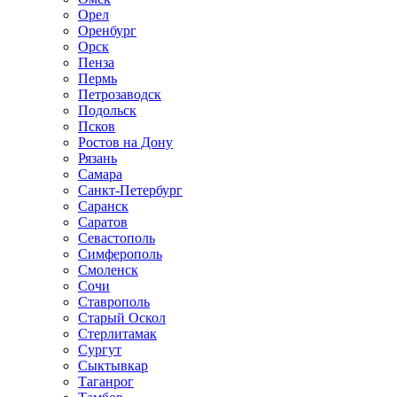
Орел
Оренбург
Орск
Пенза
Пермь
Петрозаводск
Подольск
Псков
Ростов на Дону
Рязань
Самара
Санкт-Петербург
Саранск
Саратов
Севастополь
Симферополь
Смоленск
Сочи
Ставрополь
Старый Оскол
Стерлитамак
Сургут
Сыктывкар
Таганрог