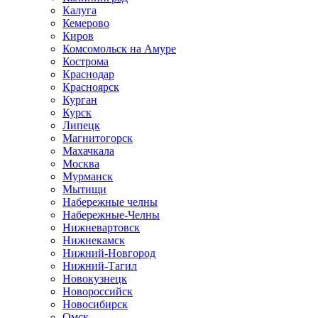
Калуга
Кемерово
Киров
Комсомольск на Амуре
Кострома
Краснодар
Красноярск
Курган
Курск
Липецк
Магнитогорск
Махачкала
Москва
Мурманск
Мытищи
Набережные челны
Набережные-Челны
Нижневартовск
Нижнекамск
Нижний-Новгород
Нижний-Тагил
Новокузнецк
Новороссийск
Новосибирск
Омск