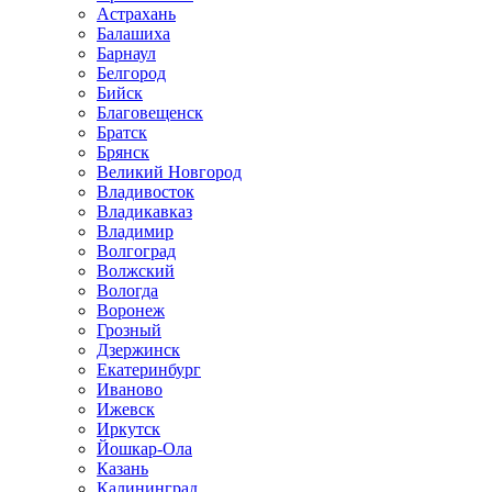
Астрахань
Балашиха
Барнаул
Белгород
Бийск
Благовещенск
Братск
Брянск
Великий Новгород
Владивосток
Владикавказ
Владимир
Волгоград
Волжский
Вологда
Воронеж
Грозный
Дзержинск
Екатеринбург
Иваново
Ижевск
Иркутск
Йошкар-Ола
Казань
Калининград