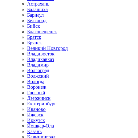
Астрахань
Балашиха
Барнаул
Белгород
Бийск
Благовещенск
Братск
Брянск
Великий Новгород
Владивосток
Владикавказ
Владимир
Волгоград
Волжский
Вологда
Воронеж
Грозный
Дзержинск
Екатеринбург
Иваново
Ижевск
Иркутск
Йошкар-Ола
Казань
Калининград