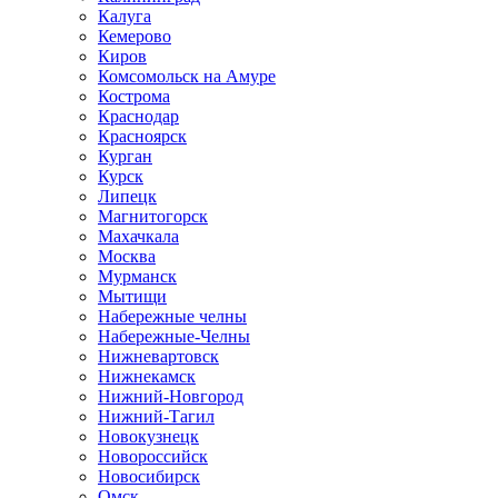
Калуга
Кемерово
Киров
Комсомольск на Амуре
Кострома
Краснодар
Красноярск
Курган
Курск
Липецк
Магнитогорск
Махачкала
Москва
Мурманск
Мытищи
Набережные челны
Набережные-Челны
Нижневартовск
Нижнекамск
Нижний-Новгород
Нижний-Тагил
Новокузнецк
Новороссийск
Новосибирск
Омск