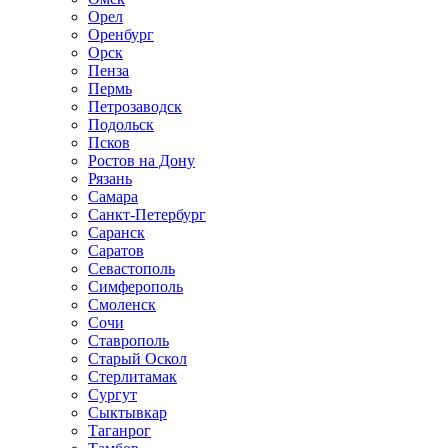
Орел
Оренбург
Орск
Пенза
Пермь
Петрозаводск
Подольск
Псков
Ростов на Дону
Рязань
Самара
Санкт-Петербург
Саранск
Саратов
Севастополь
Симферополь
Смоленск
Сочи
Ставрополь
Старый Оскол
Стерлитамак
Сургут
Сыктывкар
Таганрог