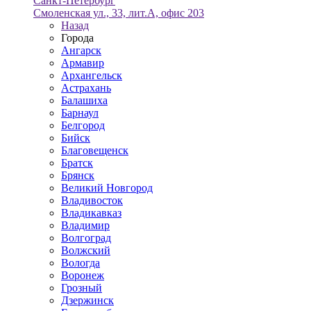
Санкт-Петербург
Смоленская ул., 33, лит.А, офис 203
Назад
Города
Ангарск
Армавир
Архангельск
Астрахань
Балашиха
Барнаул
Белгород
Бийск
Благовещенск
Братск
Брянск
Великий Новгород
Владивосток
Владикавказ
Владимир
Волгоград
Волжский
Вологда
Воронеж
Грозный
Дзержинск