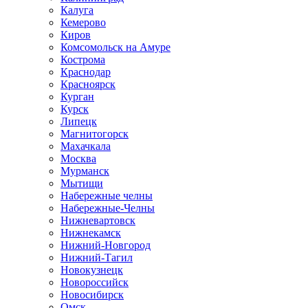
Калуга
Кемерово
Киров
Комсомольск на Амуре
Кострома
Краснодар
Красноярск
Курган
Курск
Липецк
Магнитогорск
Махачкала
Москва
Мурманск
Мытищи
Набережные челны
Набережные-Челны
Нижневартовск
Нижнекамск
Нижний-Новгород
Нижний-Тагил
Новокузнецк
Новороссийск
Новосибирск
Омск