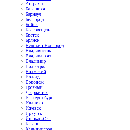
Астрахань
Балашиха
Барнаул
Белгород
Бийск
Благовещенск
Братск
Брянск
Великий Новгород
Владивосток
Владикавказ
Владимир
Волгоград
Волжский
Вологда
Воронеж
Грозный
Дзержинск
Екатеринбург
Иваново
Ижевск
Иркутск
Йошкар-Ола
Казань
Калининград