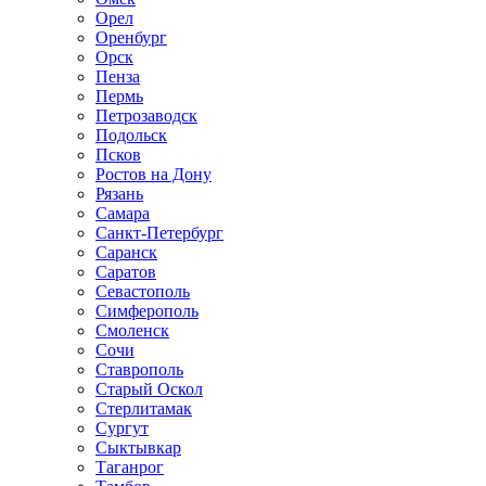
Орел
Оренбург
Орск
Пенза
Пермь
Петрозаводск
Подольск
Псков
Ростов на Дону
Рязань
Самара
Санкт-Петербург
Саранск
Саратов
Севастополь
Симферополь
Смоленск
Сочи
Ставрополь
Старый Оскол
Стерлитамак
Сургут
Сыктывкар
Таганрог