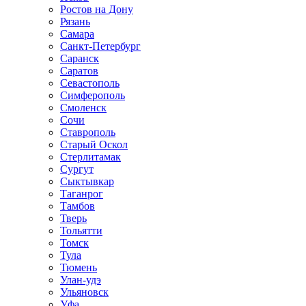
Ростов на Дону
Рязань
Самара
Санкт-Петербург
Саранск
Саратов
Севастополь
Симферополь
Смоленск
Сочи
Ставрополь
Старый Оскол
Стерлитамак
Сургут
Сыктывкар
Таганрог
Тамбов
Тверь
Тольятти
Томск
Тула
Тюмень
Улан-удэ
Ульяновск
Уфа