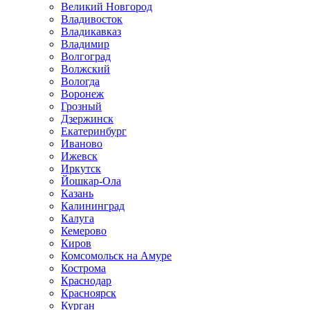
Великий Новгород
Владивосток
Владикавказ
Владимир
Волгоград
Волжский
Вологда
Воронеж
Грозный
Дзержинск
Екатеринбург
Иваново
Ижевск
Иркутск
Йошкар-Ола
Казань
Калининград
Калуга
Кемерово
Киров
Комсомольск на Амуре
Кострома
Краснодар
Красноярск
Курган