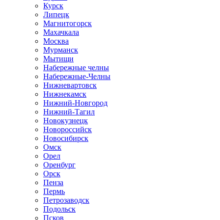
Курск
Липецк
Магнитогорск
Махачкала
Москва
Мурманск
Мытищи
Набережные челны
Набережные-Челны
Нижневартовск
Нижнекамск
Нижний-Новгород
Нижний-Тагил
Новокузнецк
Новороссийск
Новосибирск
Омск
Орел
Оренбург
Орск
Пенза
Пермь
Петрозаводск
Подольск
Псков