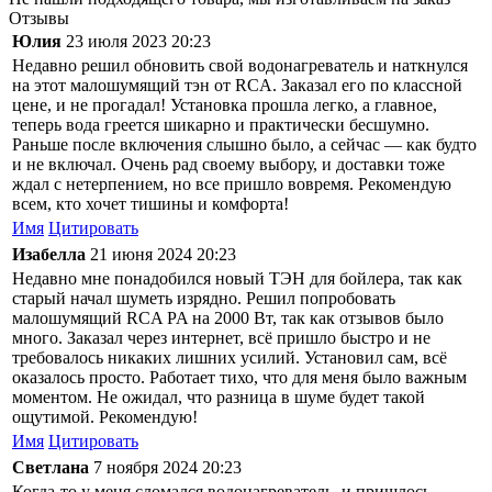
Отзывы
Юлия
23 июля 2023 20:23
Недавно решил обновить свой водонагреватель и наткнулся
на этот малошумящий тэн от RCA. Заказал его по классной
цене, и не прогадал! Установка прошла легко, а главное,
теперь вода греется шикарно и практически бесшумно.
Раньше после включения слышно было, а сейчас — как будто
и не включал. Очень рад своему выбору, и доставки тоже
ждал с нетерпением, но все пришло вовремя. Рекомендую
всем, кто хочет тишины и комфорта!
Имя
Цитировать
Изабелла
21 июня 2024 20:23
Недавно мне понадобился новый ТЭН для бойлера, так как
старый начал шуметь изрядно. Решил попробовать
малошумящий RCA PA на 2000 Вт, так как отзывов было
много. Заказал через интернет, всё пришло быстро и не
требовалось никаких лишних усилий. Установил сам, всё
оказалось просто. Работает тихо, что для меня было важным
моментом. Не ожидал, что разница в шуме будет такой
ощутимой. Рекомендую!
Имя
Цитировать
Светлана
7 ноября 2024 20:23
Когда-то у меня сломался водонагреватель, и пришлось