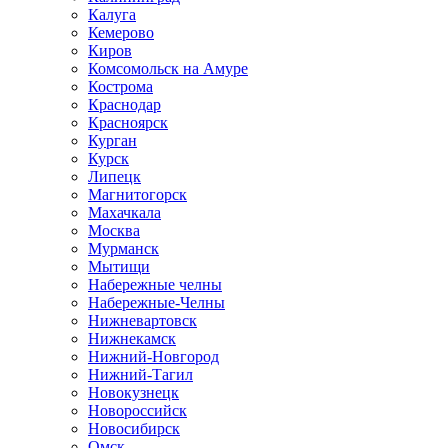
Калуга
Кемерово
Киров
Комсомольск на Амуре
Кострома
Краснодар
Красноярск
Курган
Курск
Липецк
Магнитогорск
Махачкала
Москва
Мурманск
Мытищи
Набережные челны
Набережные-Челны
Нижневартовск
Нижнекамск
Нижний-Новгород
Нижний-Тагил
Новокузнецк
Новороссийск
Новосибирск
Омск