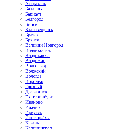
Астрахань
Балашиха
Барнаул
Белгород
Бийск
Благовещенск
Братск
Брянск
Великий Новгород
Владивосток
Владикавказ
Владимир
Волгоград
Волжский
Вологда
Воронеж
Грозный
Дзержинск
Екатеринбург
Иваново
Ижевск
Иркутск
Йошкар-Ола
Казань
Калининград