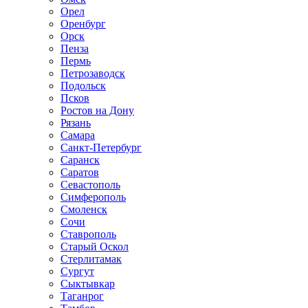
Орел
Оренбург
Орск
Пенза
Пермь
Петрозаводск
Подольск
Псков
Ростов на Дону
Рязань
Самара
Санкт-Петербург
Саранск
Саратов
Севастополь
Симферополь
Смоленск
Сочи
Ставрополь
Старый Оскол
Стерлитамак
Сургут
Сыктывкар
Таганрог