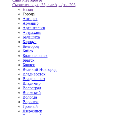
Санкт-Петербург
Смоленская ул., 33, лит.А, офис 203
Назад
Города
Ангарск
Армавир
Архангельск
Астрахань
Балашиха
Барнаул
Белгород
Бийск
Благовещенск
Братск
Брянск
Великий Новгород
Владивосток
Владикавказ
Владимир
Волгоград
Волжский
Вологда
Воронеж
Грозный
Дзержинск