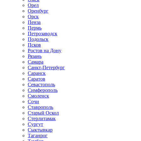
Орел
Оренбург
Орск
Пенза
Пермь
Петрозаводск
Подольск
Псков
Ростов на Дону
Рязань
Самара
Санкт-Петербург
Саранск
Саратов
Севастополь
Симферополь
Смоленск
Сочи
Ставрополь
Старый Оскол
Стерлитамак
Сургут
Сыктывкар
Таганрог