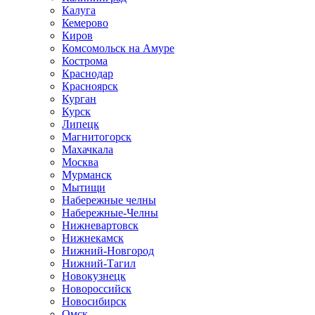
Калуга
Кемерово
Киров
Комсомольск на Амуре
Кострома
Краснодар
Красноярск
Курган
Курск
Липецк
Магнитогорск
Махачкала
Москва
Мурманск
Мытищи
Набережные челны
Набережные-Челны
Нижневартовск
Нижнекамск
Нижний-Новгород
Нижний-Тагил
Новокузнецк
Новороссийск
Новосибирск
Омск