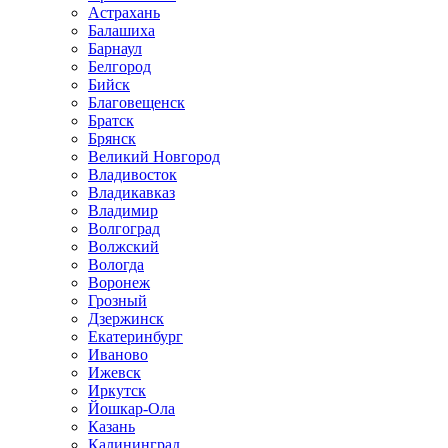
Астрахань
Балашиха
Барнаул
Белгород
Бийск
Благовещенск
Братск
Брянск
Великий Новгород
Владивосток
Владикавказ
Владимир
Волгоград
Волжский
Вологда
Воронеж
Грозный
Дзержинск
Екатеринбург
Иваново
Ижевск
Иркутск
Йошкар-Ола
Казань
Калининград