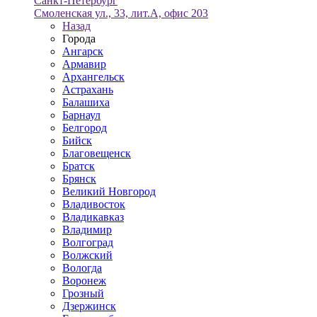
Санкт-Петербург
Смоленская ул., 33, лит.А, офис 203
Назад
Города
Ангарск
Армавир
Архангельск
Астрахань
Балашиха
Барнаул
Белгород
Бийск
Благовещенск
Братск
Брянск
Великий Новгород
Владивосток
Владикавказ
Владимир
Волгоград
Волжский
Вологда
Воронеж
Грозный
Дзержинск