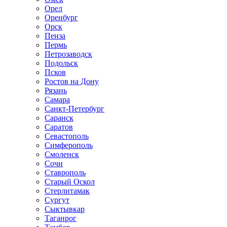
Орел
Оренбург
Орск
Пенза
Пермь
Петрозаводск
Подольск
Псков
Ростов на Дону
Рязань
Самара
Санкт-Петербург
Саранск
Саратов
Севастополь
Симферополь
Смоленск
Сочи
Ставрополь
Старый Оскол
Стерлитамак
Сургут
Сыктывкар
Таганрог