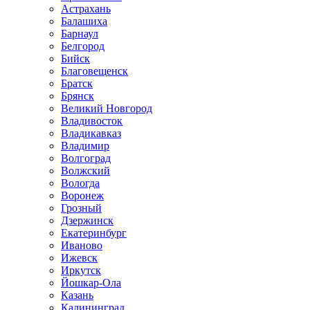
Астрахань
Балашиха
Барнаул
Белгород
Бийск
Благовещенск
Братск
Брянск
Великий Новгород
Владивосток
Владикавказ
Владимир
Волгоград
Волжский
Вологда
Воронеж
Грозный
Дзержинск
Екатеринбург
Иваново
Ижевск
Иркутск
Йошкар-Ола
Казань
Калининград