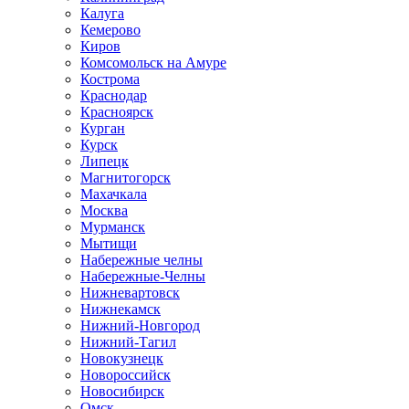
Калуга
Кемерово
Киров
Комсомольск на Амуре
Кострома
Краснодар
Красноярск
Курган
Курск
Липецк
Магнитогорск
Махачкала
Москва
Мурманск
Мытищи
Набережные челны
Набережные-Челны
Нижневартовск
Нижнекамск
Нижний-Новгород
Нижний-Тагил
Новокузнецк
Новороссийск
Новосибирск
Омск