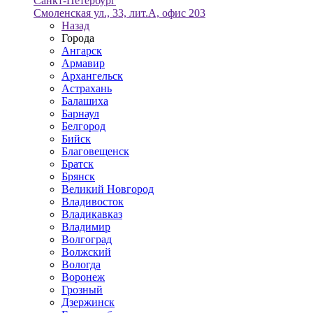
Санкт-Петербург
Смоленская ул., 33, лит.А, офис 203
Назад
Города
Ангарск
Армавир
Архангельск
Астрахань
Балашиха
Барнаул
Белгород
Бийск
Благовещенск
Братск
Брянск
Великий Новгород
Владивосток
Владикавказ
Владимир
Волгоград
Волжский
Вологда
Воронеж
Грозный
Дзержинск