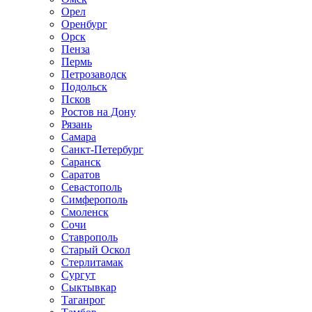
Орел
Оренбург
Орск
Пенза
Пермь
Петрозаводск
Подольск
Псков
Ростов на Дону
Рязань
Самара
Санкт-Петербург
Саранск
Саратов
Севастополь
Симферополь
Смоленск
Сочи
Ставрополь
Старый Оскол
Стерлитамак
Сургут
Сыктывкар
Таганрог