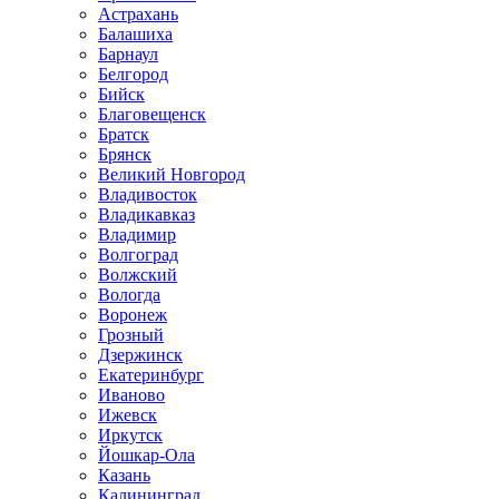
Астрахань
Балашиха
Барнаул
Белгород
Бийск
Благовещенск
Братск
Брянск
Великий Новгород
Владивосток
Владикавказ
Владимир
Волгоград
Волжский
Вологда
Воронеж
Грозный
Дзержинск
Екатеринбург
Иваново
Ижевск
Иркутск
Йошкар-Ола
Казань
Калининград