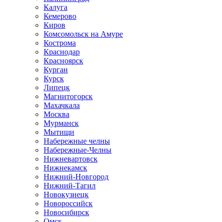
Калуга
Кемерово
Киров
Комсомольск на Амуре
Кострома
Краснодар
Красноярск
Курган
Курск
Липецк
Магнитогорск
Махачкала
Москва
Мурманск
Мытищи
Набережные челны
Набережные-Челны
Нижневартовск
Нижнекамск
Нижний-Новгород
Нижний-Тагил
Новокузнецк
Новороссийск
Новосибирск
Омск