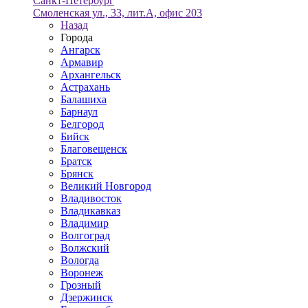
Санкт-Петербург
Смоленская ул., 33, лит.А, офис 203
Назад
Города
Ангарск
Армавир
Архангельск
Астрахань
Балашиха
Барнаул
Белгород
Бийск
Благовещенск
Братск
Брянск
Великий Новгород
Владивосток
Владикавказ
Владимир
Волгоград
Волжский
Вологда
Воронеж
Грозный
Дзержинск