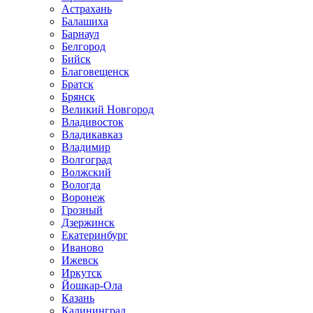
Астрахань
Балашиха
Барнаул
Белгород
Бийск
Благовещенск
Братск
Брянск
Великий Новгород
Владивосток
Владикавказ
Владимир
Волгоград
Волжский
Вологда
Воронеж
Грозный
Дзержинск
Екатеринбург
Иваново
Ижевск
Иркутск
Йошкар-Ола
Казань
Калининград