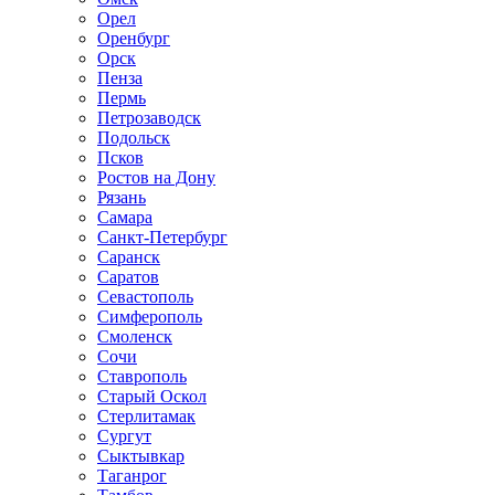
Орел
Оренбург
Орск
Пенза
Пермь
Петрозаводск
Подольск
Псков
Ростов на Дону
Рязань
Самара
Санкт-Петербург
Саранск
Саратов
Севастополь
Симферополь
Смоленск
Сочи
Ставрополь
Старый Оскол
Стерлитамак
Сургут
Сыктывкар
Таганрог