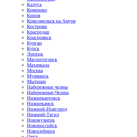
Калуга
Кемерово
Киров
Комсомольск на Амуре
Кострома
Краснодар
Красноярск
Курган
Курск
Липецк
Магнитогорск
Махачкала
Москва
Мурманск
Мытищи
Набережные челны
Набережные-Челны
Нижневартовск
Нижнекамск
Нижний-Новгород
Нижний-Тагил
Новокузнецк
Новороссийск
Новосибирск
Омск