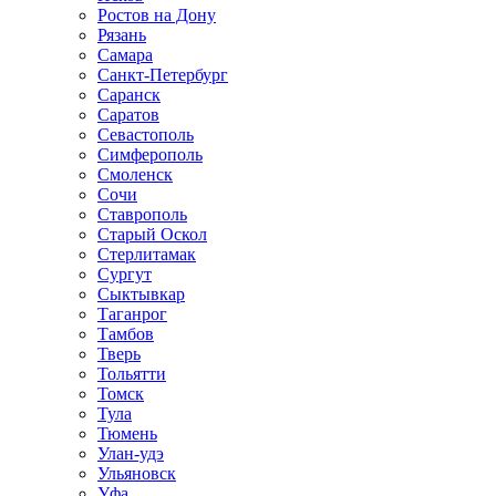
Ростов на Дону
Рязань
Самара
Санкт-Петербург
Саранск
Саратов
Севастополь
Симферополь
Смоленск
Сочи
Ставрополь
Старый Оскол
Стерлитамак
Сургут
Сыктывкар
Таганрог
Тамбов
Тверь
Тольятти
Томск
Тула
Тюмень
Улан-удэ
Ульяновск
Уфа