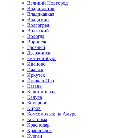
Великий Новгород
Владивосток
Владикавказ
Владимир
Волгоград
Волжский
Вологда
Воронеж
Грозный
Дзержинск
Екатеринбург
Иваново
Ижевск
Иркутск
Йошкар-Ола
Казань
Калининград
Калуга
Кемерово
Киров
Комсомольск на Амуре
Кострома
Краснодар
Красноярск
Курган