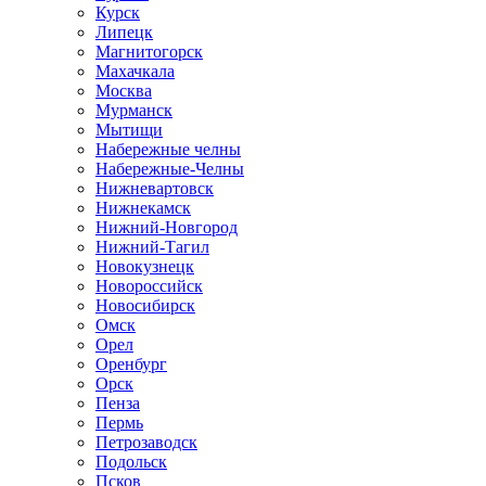
Курск
Липецк
Магнитогорск
Махачкала
Москва
Мурманск
Мытищи
Набережные челны
Набережные-Челны
Нижневартовск
Нижнекамск
Нижний-Новгород
Нижний-Тагил
Новокузнецк
Новороссийск
Новосибирск
Омск
Орел
Оренбург
Орск
Пенза
Пермь
Петрозаводск
Подольск
Псков