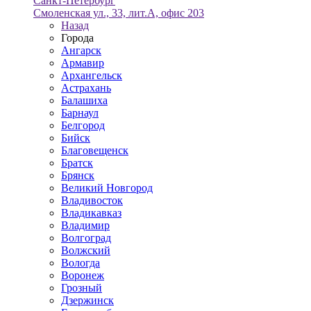
Санкт-Петербург
Смоленская ул., 33, лит.А, офис 203
Назад
Города
Ангарск
Армавир
Архангельск
Астрахань
Балашиха
Барнаул
Белгород
Бийск
Благовещенск
Братск
Брянск
Великий Новгород
Владивосток
Владикавказ
Владимир
Волгоград
Волжский
Вологда
Воронеж
Грозный
Дзержинск