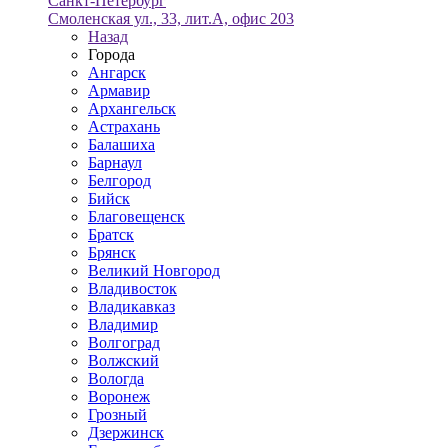
Санкт-Петербург
Смоленская ул., 33, лит.А, офис 203
Назад
Города
Ангарск
Армавир
Архангельск
Астрахань
Балашиха
Барнаул
Белгород
Бийск
Благовещенск
Братск
Брянск
Великий Новгород
Владивосток
Владикавказ
Владимир
Волгоград
Волжский
Вологда
Воронеж
Грозный
Дзержинск