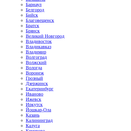
Барнаул
Белгород
Бийск
Благовещенск
Братск
Брянск
Великий Новгород
Владивосток
Владикавказ
Владимир
Волгоград
Волжский
Вологда
Воронеж
Грозный
Дзержинск
Екатеринбург
Иваново
Ижевск
Иркутск
Йошкар-Ола
Казань
Калининград
Калуга
Кемерово