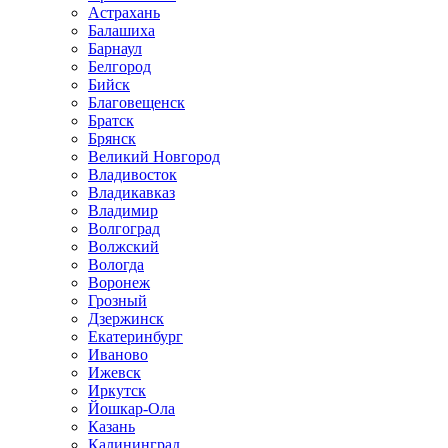
Астрахань
Балашиха
Барнаул
Белгород
Бийск
Благовещенск
Братск
Брянск
Великий Новгород
Владивосток
Владикавказ
Владимир
Волгоград
Волжский
Вологда
Воронеж
Грозный
Дзержинск
Екатеринбург
Иваново
Ижевск
Иркутск
Йошкар-Ола
Казань
Калининград