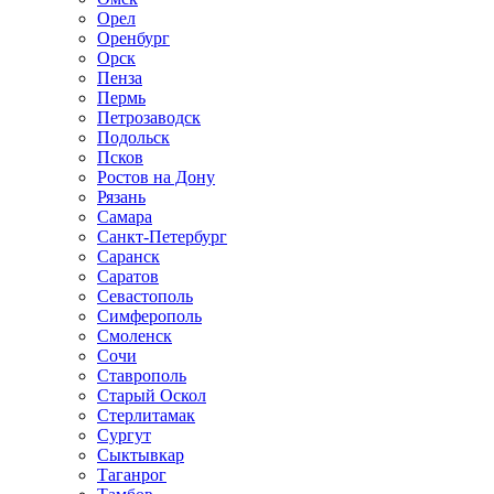
Орел
Оренбург
Орск
Пенза
Пермь
Петрозаводск
Подольск
Псков
Ростов на Дону
Рязань
Самара
Санкт-Петербург
Саранск
Саратов
Севастополь
Симферополь
Смоленск
Сочи
Ставрополь
Старый Оскол
Стерлитамак
Сургут
Сыктывкар
Таганрог