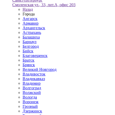
Санкт-Петербург
Смоленская ул., 33, лит.А, офис 203
Назад
Города
Ангарск
Армавир
Архангельск
Астрахань
Балашиха
Барнаул
Белгород
Бийск
Благовещенск
Братск
Брянск
Великий Новгород
Владивосток
Владикавказ
Владимир
Волгоград
Волжский
Вологда
Воронеж
Грозный
Дзержинск