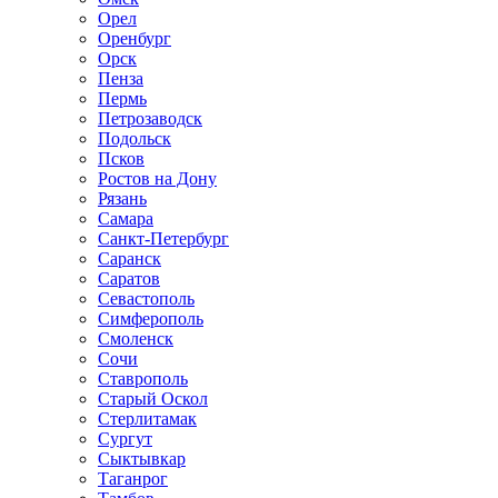
Орел
Оренбург
Орск
Пенза
Пермь
Петрозаводск
Подольск
Псков
Ростов на Дону
Рязань
Самара
Санкт-Петербург
Саранск
Саратов
Севастополь
Симферополь
Смоленск
Сочи
Ставрополь
Старый Оскол
Стерлитамак
Сургут
Сыктывкар
Таганрог