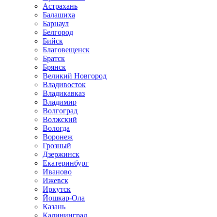
Астрахань
Балашиха
Барнаул
Белгород
Бийск
Благовещенск
Братск
Брянск
Великий Новгород
Владивосток
Владикавказ
Владимир
Волгоград
Волжский
Вологда
Воронеж
Грозный
Дзержинск
Екатеринбург
Иваново
Ижевск
Иркутск
Йошкар-Ола
Казань
Калининград