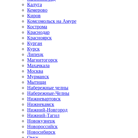
Калуга
Кемерово
Киров
Комсомольск на Амуре
Кострома
Краснодар
Красноярск
Курган
Курск
Липецк
Магнитогорск
Махачкала
Москва
Мурманск
Мытищи
Набережные челны
Набережные-Челны
Нижневартовск
Нижнекамск
Нижний-Новгород
Нижний-Тагил
Новокузнецк
Новороссийск
Новосибирск
Омск