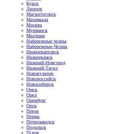
Курск
Липецк
Магнитогорск
Махачкала
Москва
Мурманск
Мытищи
Набережные челны
Набережные-Челны
Нижневартовск
Нижнекамск
Нижний-Новгород
Нижний-Тагил
Новокузнецк
Новороссийск
Новосибирск
Омск
Орел
Оренбург
Орск
Пенза
Пермь
Петрозаводск
Подольск
Псков