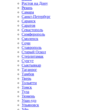
Ростов на Дону
Рязань
Самара
Санкт-Петербург
Саранск
Саратов
Севастополь
Симферополь
Смоленск
Сочи
Ставрополь
Старый Оскол
Стерлитамак
Сургут
Сыктывкар
Таганрог
Тамбов
Тверь
Тольятти
Томск
Тула
Тюмень
Улан-удэ
Ульяновск
Уфа