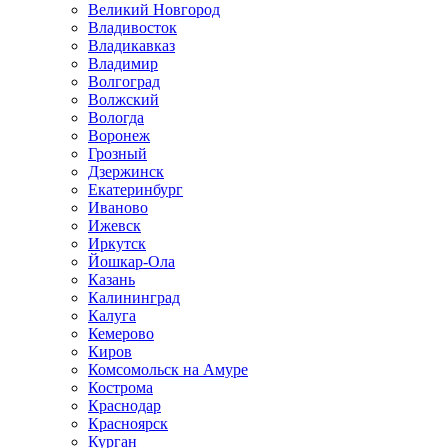
Великий Новгород
Владивосток
Владикавказ
Владимир
Волгоград
Волжский
Вологда
Воронеж
Грозный
Дзержинск
Екатеринбург
Иваново
Ижевск
Иркутск
Йошкар-Ола
Казань
Калининград
Калуга
Кемерово
Киров
Комсомольск на Амуре
Кострома
Краснодар
Красноярск
Курган