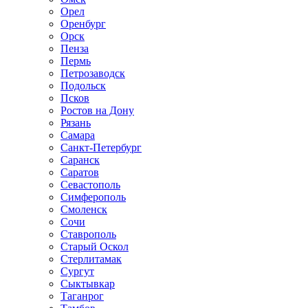
Орел
Оренбург
Орск
Пенза
Пермь
Петрозаводск
Подольск
Псков
Ростов на Дону
Рязань
Самара
Санкт-Петербург
Саранск
Саратов
Севастополь
Симферополь
Смоленск
Сочи
Ставрополь
Старый Оскол
Стерлитамак
Сургут
Сыктывкар
Таганрог