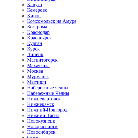
Калуга
Кемерово
Киров
Комсомольск на Амуре
Кострома
Краснодар
Красноярск
Курган
Курск
Липецк
Магнитогорск
Махачкала
Москва
Мурманск
Мытищи
Набережные челны
Набережные-Челны
Нижневартовск
Нижнекамск
Нижний-Новгород
Нижний-Тагил
Новокузнецк
Новороссийск
Новосибирск
Омск