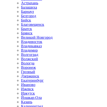
Астрахань
Балашиха
Барнаул
Белгород
Бийск
Благовещенск
Братск
Брянск
Великий Новгород
Владивосток
Владикавказ
Владимир
Волгоград
Волжский
Вологда
Воронеж
Грозный
Дзержинск
Екатеринбург
Иваново
Ижевск
Иркутск
Йошкар-Ола
Казань
Калининград