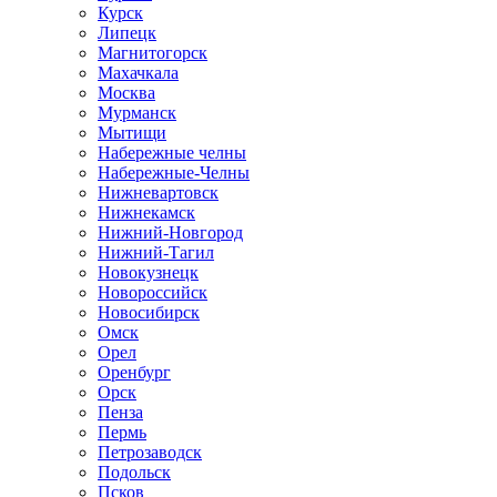
Курск
Липецк
Магнитогорск
Махачкала
Москва
Мурманск
Мытищи
Набережные челны
Набережные-Челны
Нижневартовск
Нижнекамск
Нижний-Новгород
Нижний-Тагил
Новокузнецк
Новороссийск
Новосибирск
Омск
Орел
Оренбург
Орск
Пенза
Пермь
Петрозаводск
Подольск
Псков