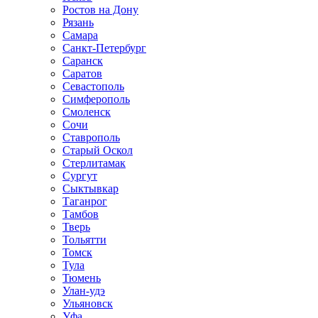
Ростов на Дону
Рязань
Самара
Санкт-Петербург
Саранск
Саратов
Севастополь
Симферополь
Смоленск
Сочи
Ставрополь
Старый Оскол
Стерлитамак
Сургут
Сыктывкар
Таганрог
Тамбов
Тверь
Тольятти
Томск
Тула
Тюмень
Улан-удэ
Ульяновск
Уфа