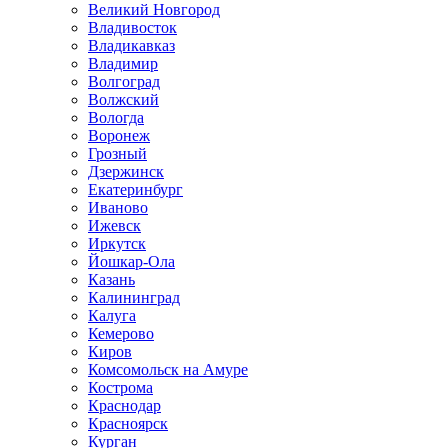
Великий Новгород
Владивосток
Владикавказ
Владимир
Волгоград
Волжский
Вологда
Воронеж
Грозный
Дзержинск
Екатеринбург
Иваново
Ижевск
Иркутск
Йошкар-Ола
Казань
Калининград
Калуга
Кемерово
Киров
Комсомольск на Амуре
Кострома
Краснодар
Красноярск
Курган