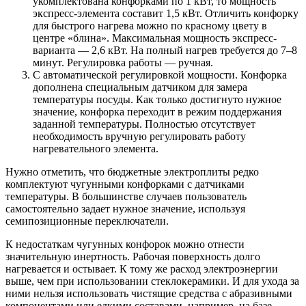
укомплектована конфорками по 1 кВт, то мощность
экспресс-элемента составит 1,5 кВт. Отличить конфорку
для быстрого нагрева можно по красному цвету в
центре «блина». Максимальная мощность экспресс-
варианта — 2,6 кВт. На полный нагрев требуется до 7–8
минут. Регулировка работы — ручная.
С автоматической регулировкой мощности. Конфорка
дополнена специальным датчиком для замера
температуры посуды. Как только достигнуто нужное
значение, конфорка переходит в режим поддержания
заданной температуры. Полностью отсутствует
необходимость вручную регулировать работу
нагревательного элемента.
Нужно отметить, что бюджетные электроплиты редко
комплектуют чугунными конфорками с датчиками
температуры. В большинстве случаев пользователь
самостоятельно задает нужное значение, используя
семипозиционные переключатели.
К недостаткам чугунных конфорок можно отнести
значительную инертность. Рабочая поверхность долго
нагревается и остывает. К тому же расход электроэнергии
выше, чем при использовании стеклокерамики. И для ухода за
ними нельзя использовать чистящие средства с абразивными
компонентами или едкими составами, например, на базе