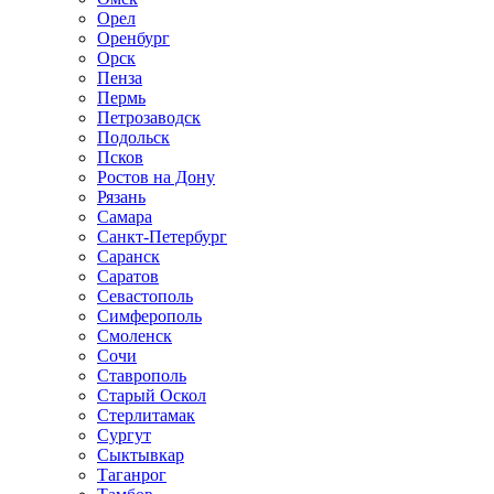
Орел
Оренбург
Орск
Пенза
Пермь
Петрозаводск
Подольск
Псков
Ростов на Дону
Рязань
Самара
Санкт-Петербург
Саранск
Саратов
Севастополь
Симферополь
Смоленск
Сочи
Ставрополь
Старый Оскол
Стерлитамак
Сургут
Сыктывкар
Таганрог