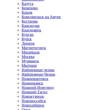
Калуга
Кемерово
Киров
Комсомольск на Амуре
Кострома
Краснодар
Красноярск
Курган
Курск
Липецк
Магнитогорск
Махачкала
Москва
Мурманск
Мытищи
Набережные челны
Набережные-Челны
Нижневартовск
Нижнекамск
Нижний-Новгород
Нижний-Тагил
Новокузнецк
Новороссийск
Новосибирск
Омск