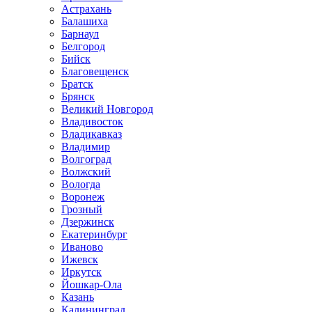
Астрахань
Балашиха
Барнаул
Белгород
Бийск
Благовещенск
Братск
Брянск
Великий Новгород
Владивосток
Владикавказ
Владимир
Волгоград
Волжский
Вологда
Воронеж
Грозный
Дзержинск
Екатеринбург
Иваново
Ижевск
Иркутск
Йошкар-Ола
Казань
Калининград