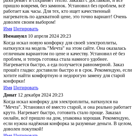
разогревает и сохраняет тепло. Заказал с доставкой, и всё
пришло вовремя, без заминок. Установил без проблем, всё
работает как часы. Для тех, кто ищет качественный
нагреватель по адекватной цене, это точно вариант! Очень
доволен своим выбором!
Имя
Цитировать
Иммануил
10 апреля 2024 20:23
Когда искал новую конфорку для своей электроплиты,
наткнулся на модель "Мечта" на этом сайте. Она оказалась
отличным вариантом по цене и качеству. Установил её без
проблем, и теперь готовка стала намного удобнее.
Нагревается быстро, а еда получается равномерной. Заказ
прошёл гладко: доставили быстро и в срок. Рекомендую, если
хотите найти комфортную и недорогую замену для старой
конфорки!
Имя
Цитировать
Донат
12 декабря 2024 20:23
Когда искал конфорку для электроплиты, наткнулся на
"Мечта". Установил её вместо старой, и она реально работает
круто. Нагревает быстро, готовить стало проще. Заказал
онлайн, всё пришло на дом, упаковка хорошая. Рекомендую,
если нужна надёжная конфорка за разумные деньги. В целом,
доволен покупкой!
Имя
Цитировать