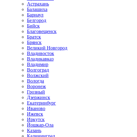
Астрахань
Балашиха
Барнаул
Белгород
Бийск
Благовещенск
Братск
Брянск
Великий Новгород
Владивосток
Владикавказ
Владимир
Волгоград
Волжский
Вологда
Воронеж
Грозный
Дзержинск
Екатеринбург
Иваново
Ижевск
Иркутск
Йошкар-Ола
Казань
Калининград