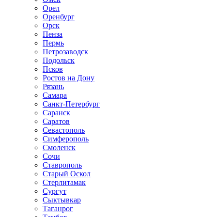
Орел
Оренбург
Орск
Пенза
Пермь
Петрозаводск
Подольск
Псков
Ростов на Дону
Рязань
Самара
Санкт-Петербург
Саранск
Саратов
Севастополь
Симферополь
Смоленск
Сочи
Ставрополь
Старый Оскол
Стерлитамак
Сургут
Сыктывкар
Таганрог