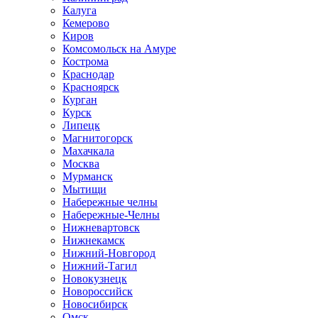
Калуга
Кемерово
Киров
Комсомольск на Амуре
Кострома
Краснодар
Красноярск
Курган
Курск
Липецк
Магнитогорск
Махачкала
Москва
Мурманск
Мытищи
Набережные челны
Набережные-Челны
Нижневартовск
Нижнекамск
Нижний-Новгород
Нижний-Тагил
Новокузнецк
Новороссийск
Новосибирск
Омск