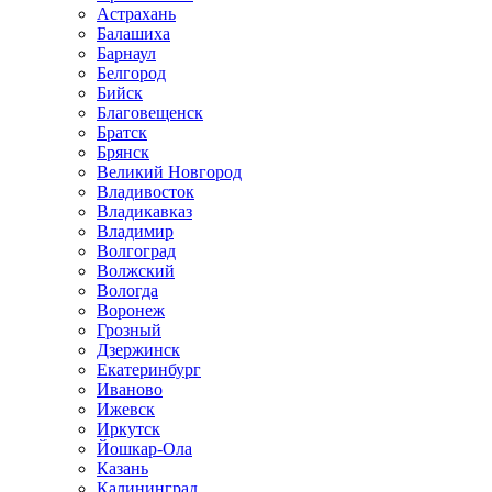
Астрахань
Балашиха
Барнаул
Белгород
Бийск
Благовещенск
Братск
Брянск
Великий Новгород
Владивосток
Владикавказ
Владимир
Волгоград
Волжский
Вологда
Воронеж
Грозный
Дзержинск
Екатеринбург
Иваново
Ижевск
Иркутск
Йошкар-Ола
Казань
Калининград