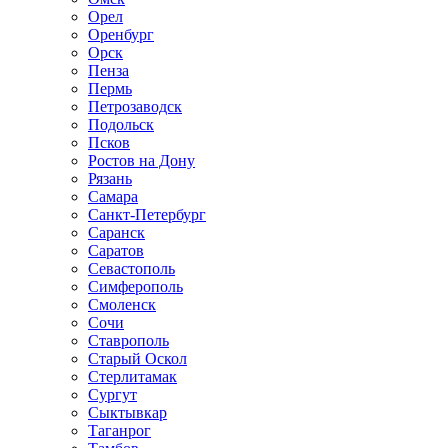
Орел
Оренбург
Орск
Пенза
Пермь
Петрозаводск
Подольск
Псков
Ростов на Дону
Рязань
Самара
Санкт-Петербург
Саранск
Саратов
Севастополь
Симферополь
Смоленск
Сочи
Ставрополь
Старый Оскол
Стерлитамак
Сургут
Сыктывкар
Таганрог