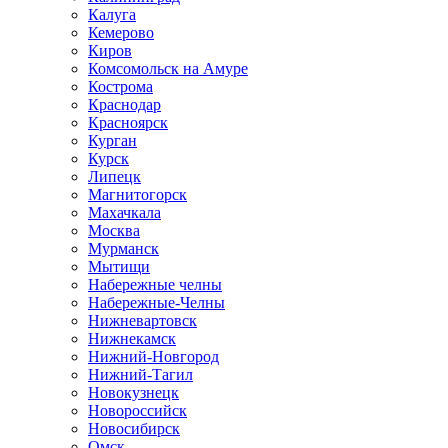
Калуга
Кемерово
Киров
Комсомольск на Амуре
Кострома
Краснодар
Красноярск
Курган
Курск
Липецк
Магнитогорск
Махачкала
Москва
Мурманск
Мытищи
Набережные челны
Набережные-Челны
Нижневартовск
Нижнекамск
Нижний-Новгород
Нижний-Тагил
Новокузнецк
Новороссийск
Новосибирск
Омск