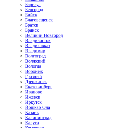
Барнаул
Белгород
Бийск
Благовещенск
Братск
Брянск
Великий Новгород
Владивосток
Владикавказ
Владимир
Волгоград
Волжский
Вологда
Воронеж
Грозный
Дзержинск
Екатеринбург
Иваново
Ижевск
Иркутск
Йошкар-Ола
Казань
Калининград
Калуга
Кемерово