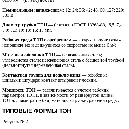
6100 мм. - (L) Рисунок №1
Номинальным напряжением:
12; 24; 36; 42; 48; 60; 127; 220;
380 В.
Диаметр трубки ТЭН
— (согласно ГОСТ 13268-88): 6,5; 7,4;
8,0; 8,5; 10; 13; 16; 18 мм.
Рабочая среда ТЭН с оребрением
— воздух, прочие газы -
неподвижных и движущихся со скоростью не менее 6 м/с.
Материал оболочки ТЭН
— нержавеющая сталь;
углеродистая сталь; нержавеющая сталь с бесшовной трубкой
(цельнотянутая нержавеющая сталь).
Контактная группа для подключения
— резьбовые
шпильки; штуцера; контакт штыревой плоский.
Мощность ТЭН
— рассчитывается с учетом рабочих
параметров ТЭНа, в зависимости от развернутой длины
ТЭНа, диаметра трубки, материала трубки, рабочей среды.
ТИПОВЫЕ ФОРМЫ ТЭН
Рисунок № 2