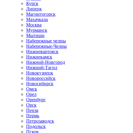
Курск
Липецк
Магнитогорск
Махачкала
Москва
Мурманск
Мытищи
Набережные челны
Набережные-Челны
Нижневартовск
Нижнекамск
Нижний-Новгород
Нижний-Тагил
Новокузнецк
Новороссийск
Новосибирск
Омск
Орел
Оренбург
Орск
Пенза
Пермь
Петрозаводск
Подольск
Псков