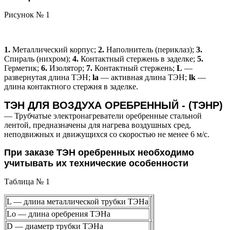
Рисунок № 1
1.
Металлический корпус;
2.
Наполнитель (периклаз);
3.
Спираль (нихром);
4.
Контактный стержень в заделке;
5.
Герметик;
6.
Изолятор;
7.
Контактный стержень;
L
—
развернутая длина ТЭН;
la
— активная длина ТЭН;
lk
—
длина контактного стержня в заделке.
ТЭН ДЛЯ ВОЗДУХА ОРЕБРЕННЫЙ - (ТЭНР)
— Трубчатые электронагреватели оребренные стальной
лентой, предназначены для нагрева воздушных сред,
неподвижных и движущихся со скоростью не менее 6 м/с.
При заказе ТЭН оребренных необходимо
учитывать их технические особенности
Таблица № 1
L — длина металлической трубки ТЭНа
Lo — длина оребрения ТЭНа
D — диаметр трубки ТЭНа