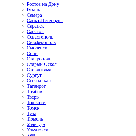
Ростов на Дону
Рязань
Самара
Санкт-Петербург
Саранск
Саратов
Севастополь
Симферополь
Смоленск
Сочи
Ставрополь
Старый Оскол
Стерлитамак
Сургут
Сыктывкар
Таганрог
Тамбов
Тверь
Тольятти
Томск
Тула
Тюмень
Улан-удэ
Ульяновск
Уфа