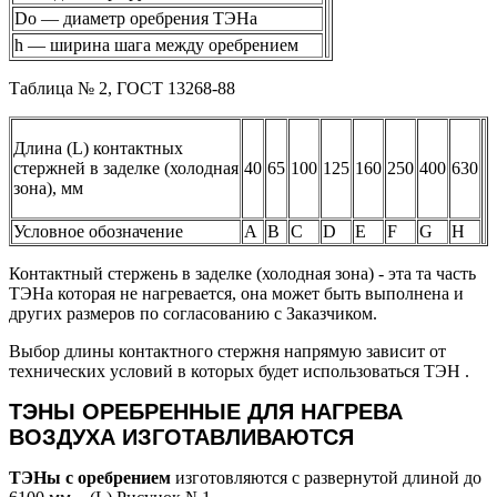
Do — диаметр оребрения ТЭНа
h — ширина шага между оребрением
Таблица № 2, ГОСТ 13268-88
Длина (L) контактных
стержней в заделке (холодная
40
65
100
125
160
250
400
630
зона), мм
Условное обозначение
А
В
С
D
E
F
G
H
Контактный стержень в заделке (холодная зона) - эта та часть
ТЭНа которая не нагревается, она может быть выполнена и
других размеров по согласованию с Заказчиком.
Выбор длины контактного стержня напрямую зависит от
технических условий в которых будет использоваться ТЭН .
ТЭНЫ ОРЕБРЕННЫЕ ДЛЯ НАГРЕВА
ВОЗДУХА ИЗГОТАВЛИВАЮТСЯ
ТЭНы
с оребрением
изготовляются с развернутой длиной до