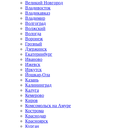
Великий Новгород
Владивосток
Владикавказ
Владимир
Волгоград
Волжский
Вологда
Воронеж
Грозный
Дзержинск
Екатеринбург
Иваново
Ижевск
Иркутск
Йошкар-Ола
Казань
Калининград
Калуга
Кемерово
Киров
Комсомольск на Амуре
Кострома
Краснодар
Красноярск
Курган