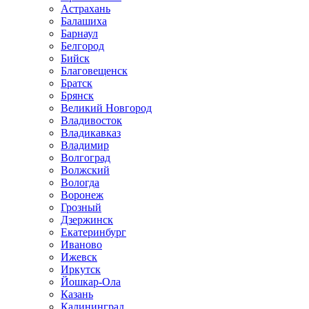
Астрахань
Балашиха
Барнаул
Белгород
Бийск
Благовещенск
Братск
Брянск
Великий Новгород
Владивосток
Владикавказ
Владимир
Волгоград
Волжский
Вологда
Воронеж
Грозный
Дзержинск
Екатеринбург
Иваново
Ижевск
Иркутск
Йошкар-Ола
Казань
Калининград