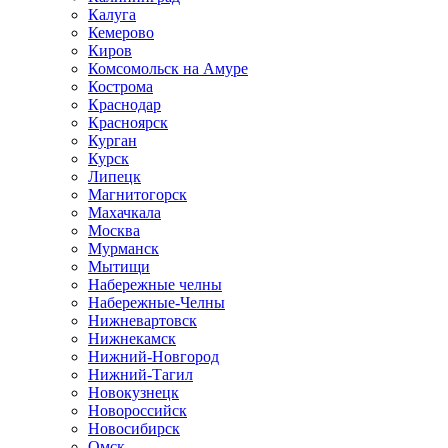
Калуга
Кемерово
Киров
Комсомольск на Амуре
Кострома
Краснодар
Красноярск
Курган
Курск
Липецк
Магнитогорск
Махачкала
Москва
Мурманск
Мытищи
Набережные челны
Набережные-Челны
Нижневартовск
Нижнекамск
Нижний-Новгород
Нижний-Тагил
Новокузнецк
Новороссийск
Новосибирск
Омск