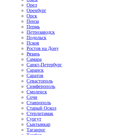
Орел
Оренбург
Орск
Пенза
Пермь
Петрозаводск
Подольск
Псков
Ростов на Дону
Рязань
Самара
Санкт-Петербург
Саранск
Саратов
Севастополь
Симферополь
Смоленск
Сочи
Ставрополь
Старый Оскол
Стерлитамак
Сургут
Сыктывкар
Таганрог