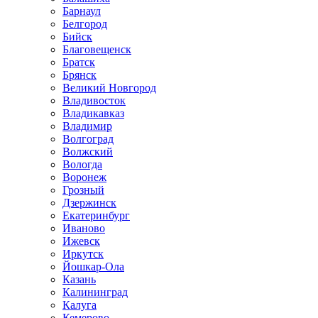
Барнаул
Белгород
Бийск
Благовещенск
Братск
Брянск
Великий Новгород
Владивосток
Владикавказ
Владимир
Волгоград
Волжский
Вологда
Воронеж
Грозный
Дзержинск
Екатеринбург
Иваново
Ижевск
Иркутск
Йошкар-Ола
Казань
Калининград
Калуга
Кемерово