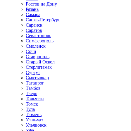
Ростов на Дону
Рязань
Самара
Санкт-Петербург
Саранск
Саратов
Севастополь
Симферополь
Смоленск
Сочи
Ставрополь
Старый Оскол
Стерлитамак
Сургут
Сыктывкар
Таганрог
Тамбов
Тверь
Тольятти
Томск
Тула
Тюмень
Улан-удэ
Ульяновск
Уфа