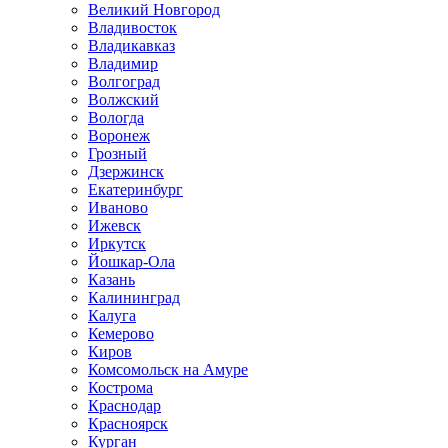
Великий Новгород
Владивосток
Владикавказ
Владимир
Волгоград
Волжский
Вологда
Воронеж
Грозный
Дзержинск
Екатеринбург
Иваново
Ижевск
Иркутск
Йошкар-Ола
Казань
Калининград
Калуга
Кемерово
Киров
Комсомольск на Амуре
Кострома
Краснодар
Красноярск
Курган