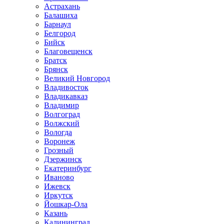
Астрахань
Балашиха
Барнаул
Белгород
Бийск
Благовещенск
Братск
Брянск
Великий Новгород
Владивосток
Владикавказ
Владимир
Волгоград
Волжский
Вологда
Воронеж
Грозный
Дзержинск
Екатеринбург
Иваново
Ижевск
Иркутск
Йошкар-Ола
Казань
Калининград