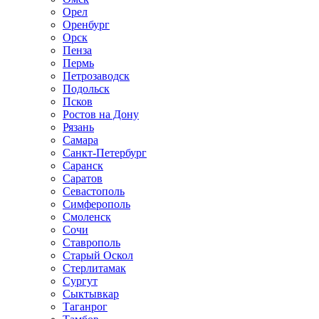
Орел
Оренбург
Орск
Пенза
Пермь
Петрозаводск
Подольск
Псков
Ростов на Дону
Рязань
Самара
Санкт-Петербург
Саранск
Саратов
Севастополь
Симферополь
Смоленск
Сочи
Ставрополь
Старый Оскол
Стерлитамак
Сургут
Сыктывкар
Таганрог