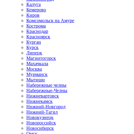
Калуга
Кемерово
Киров
Комсомольск на Амуре
Кострома
Краснодар
Красноярск
Курган
Курск
Липецк
Магнитогорск
Махачкала
Москва
Мурманск
Мытищи
Набережные челны
Набережные-Челны
Нижневартовск
Нижнекамск
Нижний-Новгород
Нижний-Тагил
Новокузнецк
Новороссийск
Новосибирск
Омск