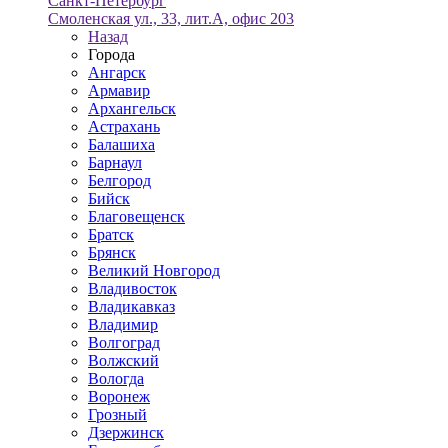
Санкт-Петербург
Смоленская ул., 33, лит.А, офис 203
Назад
Города
Ангарск
Армавир
Архангельск
Астрахань
Балашиха
Барнаул
Белгород
Бийск
Благовещенск
Братск
Брянск
Великий Новгород
Владивосток
Владикавказ
Владимир
Волгоград
Волжский
Вологда
Воронеж
Грозный
Дзержинск