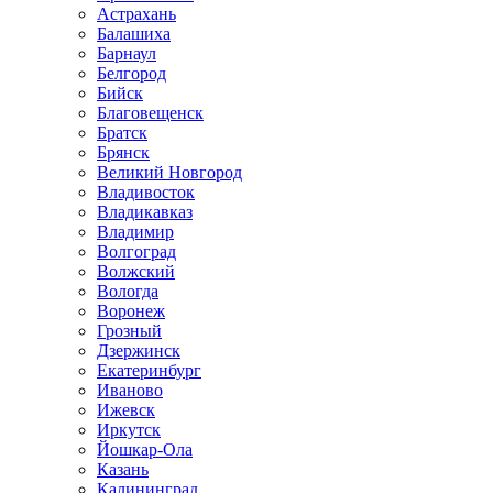
Астрахань
Балашиха
Барнаул
Белгород
Бийск
Благовещенск
Братск
Брянск
Великий Новгород
Владивосток
Владикавказ
Владимир
Волгоград
Волжский
Вологда
Воронеж
Грозный
Дзержинск
Екатеринбург
Иваново
Ижевск
Иркутск
Йошкар-Ола
Казань
Калининград