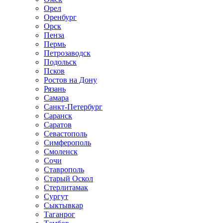
Орел
Оренбург
Орск
Пенза
Пермь
Петрозаводск
Подольск
Псков
Ростов на Дону
Рязань
Самара
Санкт-Петербург
Саранск
Саратов
Севастополь
Симферополь
Смоленск
Сочи
Ставрополь
Старый Оскол
Стерлитамак
Сургут
Сыктывкар
Таганрог