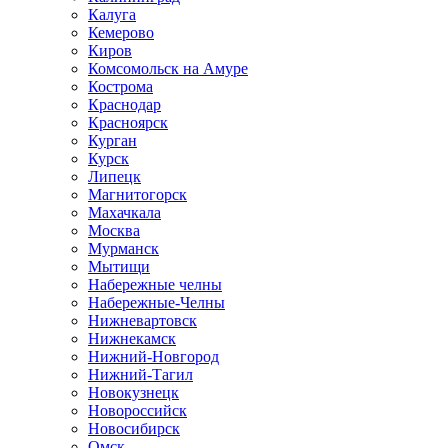
Калуга
Кемерово
Киров
Комсомольск на Амуре
Кострома
Краснодар
Красноярск
Курган
Курск
Липецк
Магнитогорск
Махачкала
Москва
Мурманск
Мытищи
Набережные челны
Набережные-Челны
Нижневартовск
Нижнекамск
Нижний-Новгород
Нижний-Тагил
Новокузнецк
Новороссийск
Новосибирск
Омск