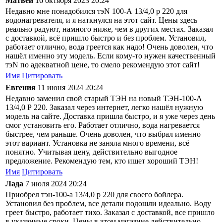
Матвей
16 октября 2023 20:24
Недавно мне понадобился тэN 100-А 13/4,0 р 220 для
водонагревателя, и я наткнулся на этот сайт. Цены здесь
реально радуют, намного ниже, чем в других местах. Заказал
с доставкой, всё пришло быстро и без проблем. Установил,
работает отлично, вода греется как надо! Очень доволен, что
нашёл именно эту модель. Если кому-то нужен качественный
тэN по адекватной цене, то смело рекомендую этот сайт!
Имя
Цитировать
Евгения
11 июня 2024 20:24
Недавно заменил свой старый ТЭН на новый ТЭН-100-А
13/4,0 Р 220. Заказал через интернет, легко нашёл нужную
модель на сайте. Доставка пришла быстро, и я уже через день
смог установить его. Работает отлично, вода нагревается
быстрее, чем раньше. Очень доволен, что выбрал именно
этот вариант. Установка не заняла много времени, всё
понятно. Учитывая цену, действительно выгодное
предложение. Рекомендую тем, кто ищет хороший ТЭН!
Имя
Цитировать
Лада
7 июля 2024 20:24
Приобрел тэн-100-а 13/4,0 р 220 для своего бойлера.
Установил без проблем, все детали подошли идеально. Воду
греет быстро, работает тихо. Заказал с доставкой, все пришло
в указанные сроки. Цены в этом магазине действительно