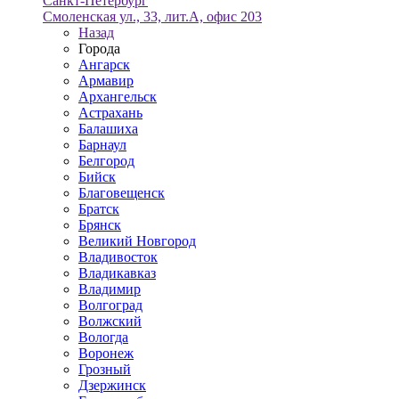
Санкт-Петербург
Смоленская ул., 33, лит.А, офис 203
Назад
Города
Ангарск
Армавир
Архангельск
Астрахань
Балашиха
Барнаул
Белгород
Бийск
Благовещенск
Братск
Брянск
Великий Новгород
Владивосток
Владикавказ
Владимир
Волгоград
Волжский
Вологда
Воронеж
Грозный
Дзержинск