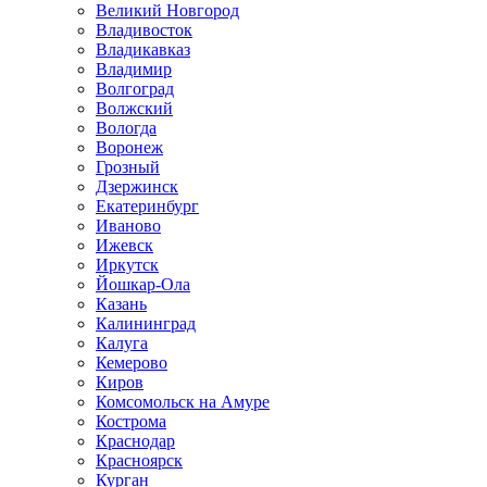
Великий Новгород
Владивосток
Владикавказ
Владимир
Волгоград
Волжский
Вологда
Воронеж
Грозный
Дзержинск
Екатеринбург
Иваново
Ижевск
Иркутск
Йошкар-Ола
Казань
Калининград
Калуга
Кемерово
Киров
Комсомольск на Амуре
Кострома
Краснодар
Красноярск
Курган