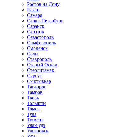
Ростов на Дону
Рязань
Самара
Санкт-Петербург
Саранск
Саратов
Севастополь
Симферополь
Смоленск
Сочи
Ставрополь
Старый Оскол
Стерлитамак
Сургут
Сыктывкар
Таганрог
Тамбов
Тверь
Тольятти
Томск
Тула
Тюмень
Улан-удэ
Ульяновск
Уфа