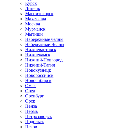
Курск
Липецк
Магнитогорск
Махачкала
Москва
Мурманск
Мытищи
Набережные челны
Набережные-Челны
Нижневартовск
Нижнекамск
Нижний-Новгород
Нижний-Тагил
Новокузнецк
Новороссийск
Новосибирск
Омск
Орел
Оренбург
Орск
Пенза
Пермь
Петрозаводск
Подольск
Псков