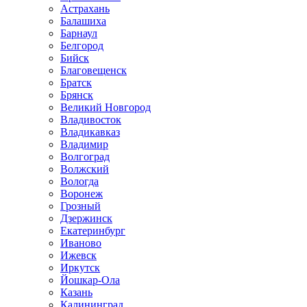
Астрахань
Балашиха
Барнаул
Белгород
Бийск
Благовещенск
Братск
Брянск
Великий Новгород
Владивосток
Владикавказ
Владимир
Волгоград
Волжский
Вологда
Воронеж
Грозный
Дзержинск
Екатеринбург
Иваново
Ижевск
Иркутск
Йошкар-Ола
Казань
Калининград