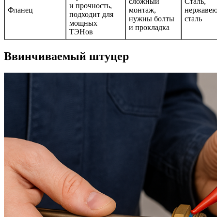
сложный
Сталь,
и прочность,
Фланец
монтаж,
нержаве
подходит для
нужны болты
сталь
мощных
и прокладка
ТЭНов
Ввинчиваемый штуцер