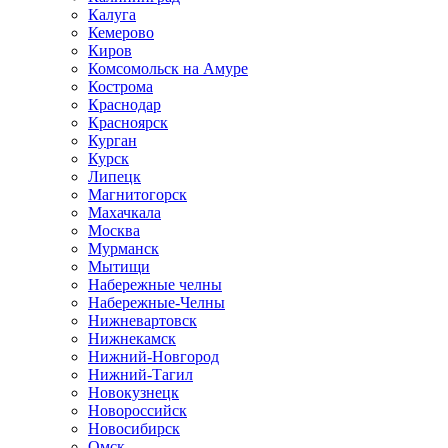
Калуга
Кемерово
Киров
Комсомольск на Амуре
Кострома
Краснодар
Красноярск
Курган
Курск
Липецк
Магнитогорск
Махачкала
Москва
Мурманск
Мытищи
Набережные челны
Набережные-Челны
Нижневартовск
Нижнекамск
Нижний-Новгород
Нижний-Тагил
Новокузнецк
Новороссийск
Новосибирск
Омск