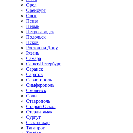
Орел
Оренбург
Орск
Пенза
Пермь
Петрозаводск
Подольск
Псков
Ростов на Дону
Рязань
Самара
Санкт-Петербург
Саранск
Саратов
Севастополь
Симферополь
Смоленск
Сочи
Ставрополь
Старый Оскол
Стерлитамак
Сургут
Сыктывкар
Таганрог