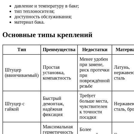
давление и температуру в баке;
тип теплоносителя;
доступность обслуживания;
материал бака.
Основные типы креплений
Тип
Преимущества
Недостатки
Матери
Менее удобен
при замене,
Простая
Латунь,
Штуцер
риск протечки
установка,
нержаве
(ввинчиваемый)
при
компактность
сталь
повреждённой
резьбе
Требует
Быстрый
больше места,
Штуцер с
демонтаж,
Нержаве
чувствителен
гайкой
надёжная
сталь, бр
к точности
фиксация
посадки
Максимальная
Более
герметичность